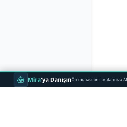
Mira
'ya Danışın
Ön muhasebe sorularınıza AI