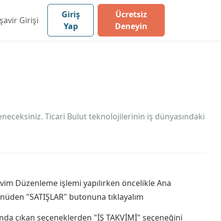
Giriş
Ücretsiz
avir Girişi
Yap
Deneyin
ceksiniz. Ticari Bulut teknolojilerinin iş dünyasındaki
vim Düzenleme işlemi yapılırken öncelikle Ana
nüden "SATIŞLAR" butonuna tıklayalım
ında çıkan seçeneklerden "İŞ TAKVİMİ" seçeneğini