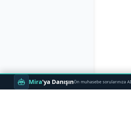
Mira
'ya Danışın
Ön muhasebe sorularınıza AI