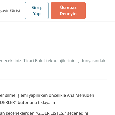
Giriş
Ücretsiz
avir Girişi
Yap
Deneyin
ceksiniz. Ticari Bulut teknolojilerinin iş dünyasındaki
er silme işlemi yapılırken öncelikle Ana Menüden
İDERLER" butonuna tıklayalım
lan seçeneklerden "GİDER LİSTESİ" seçeneğini