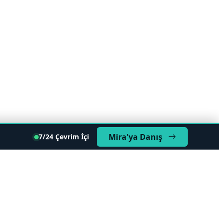
Mira'ya Danış
7/24 Çevrim İçi