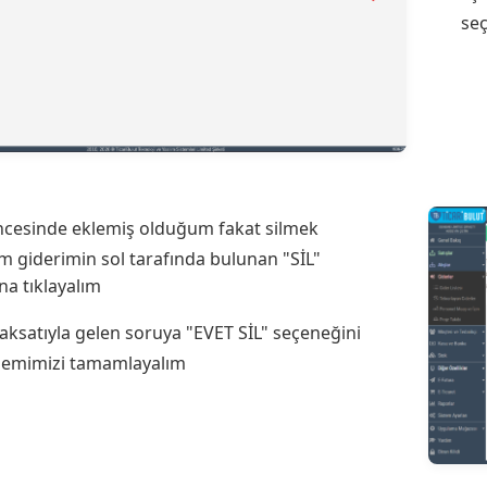
se
cesinde eklemiş olduğum fakat silmek
im giderimin sol tarafında bulunan "SİL"
a tıklayalım
aksatıyla gelen soruya "EVET SİL" seçeneğini
şlemimizi tamamlayalım