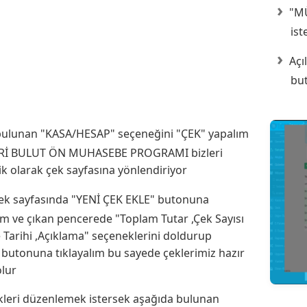
"MÜ
ist
Açı
but
ulunan "KASA/HESAP" seçeneğini "ÇEK" yapalım
ARİ BULUT ÖN MUHASEBE PROGRAMI bizleri
k olarak çek sayfasına yönlendiriyor
çek sayfasında "YENİ ÇEK EKLE" butonuna
lım ve çıkan pencerede "Toplam Tutar ,Çek Sayısı
Tarihi ,Açıklama" seçeneklerini doldurup
 butonuna tıklayalım bu sayede çeklerimiz hazır
lur
kleri düzenlemek istersek aşağıda bulunan