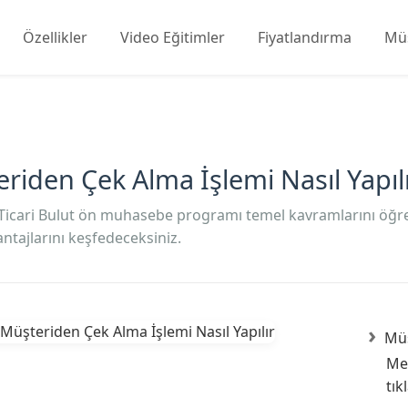
Özellikler
Video Eğitimler
Fiyatlandırma
Müş
riden Çek Alma İşlemi Nasıl Yapıl
Ticari Bulut ön muhasebe programı temel kavramlarını öğrene
ntajlarını keşfedeceksiniz.
Müş
Me
tık