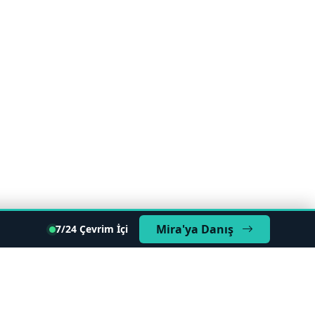
Mira'ya Danış
7/24 Çevrim İçi