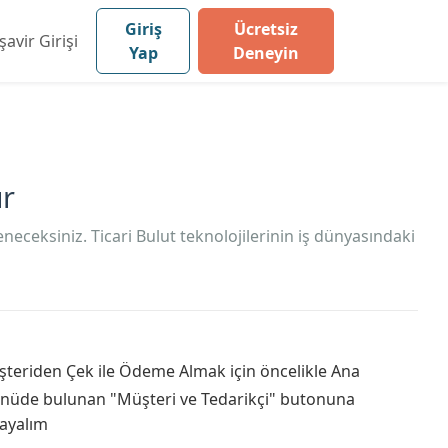
Giriş
Ücretsiz
avir Girişi
Yap
Deneyin
ır
ceksiniz. Ticari Bulut teknolojilerinin iş dünyasındaki
teriden Çek ile Ödeme Almak için öncelikle Ana
nüde bulunan "Müşteri ve Tedarikçi" butonuna
layalım