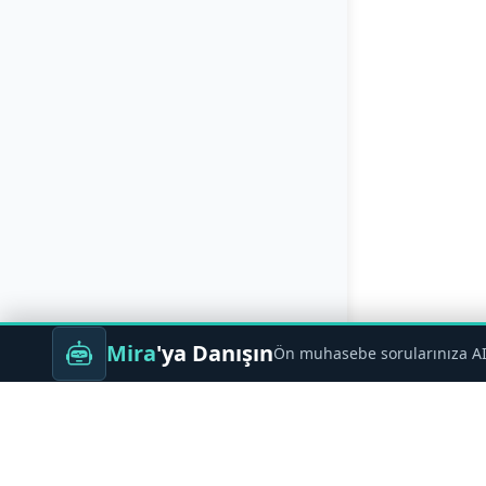
Mira
'ya Danışın
Ön muhasebe sorularınıza AI