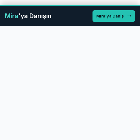
Mira
'ya Danışın
Mira'ya Danış
Ön Muhasebe Programını 14
Gün Ücretsiz Deneyin